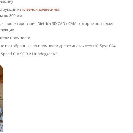
евесину.
струкции из
клееной древесины
:
мм до 800 мм
 проектирования Dietrich 3D CAD / CAM, которое позволяет
трукции
ители прочности
е и отобранные по прочности древесина и клееный брус C24
peed-Cut SC-3 и Hundegger K2