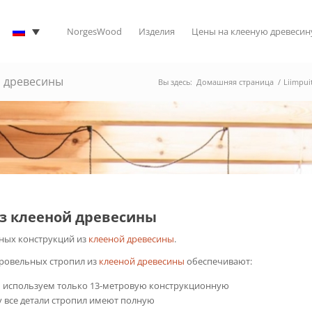
NorgesWood
Изделия
Цены на клееную древесин
й древесины
Вы здесь:
Домашняя страница
/
Liimpui
з клееной древесины
ных конструкций из
клееной древесины
.
кровельных стропил из
клееной древесины
обеспечивают:
ы используем только 13-метровую конструкционную
 все детали стропил имеют полную