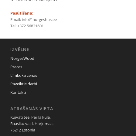
Pasūtīšana:
Email:
info@norgeshus.ee
Tel:
+372 56821601
IZVĒLNE
NorgesWood
Preces
Līmkoka cenas
Paveiktie darbi
Kontakti
ATRAŠANĀS VIETA
Kuivati tee, Perila küla,
Raasiku vald, Harjumaa,
75212 Estonia