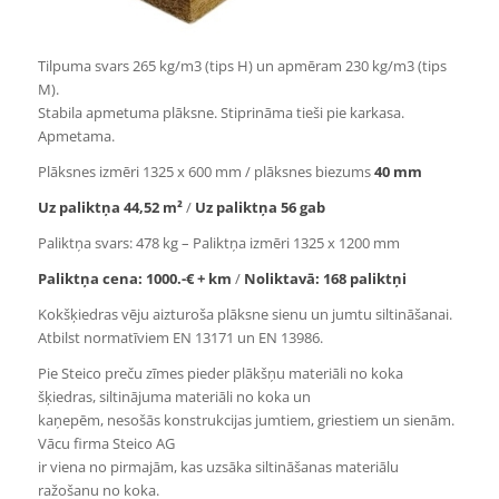
Tilpuma svars 265 kg/m3 (tips H) un apmēram 230 kg/m3 (tips
M).
Stabila apmetuma plāksne. Stiprināma tieši pie karkasa.
Apmetama.
Plāksnes izmēri 1325 x 600 mm / plāksnes biezums
40 mm
Uz paliktņa 44,52 m²
/
Uz paliktņa 56 gab
Paliktņa svars: 478 kg – Paliktņa izmēri 1325 x 1200 mm
Paliktņa cena: 1000.-€ + km
/
Noliktavā: 168 paliktņi
Kokšķiedras vēju aizturoša plāksne sienu un jumtu siltināšanai.
Atbilst normatīviem EN 13171 un EN 13986.
Pie Steico preču zīmes pieder plākšņu materiāli no koka
šķiedras, siltinājuma materiāli no koka un
kaņepēm, nesošās konstrukcijas jumtiem, griestiem un sienām.
Vācu firma Steico AG
ir viena no pirmajām, kas uzsāka siltināšanas materiālu
ražošanu no koka.