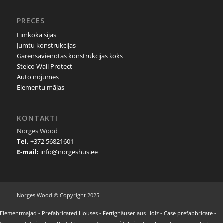
PRECES
Līmkoka sijas
Jumtu konstrukcijas
Garensavienotas konstrukcijas koks
Steico Wall Protect
Auto nojumes
Elementu mājas
KONTAKTI
Norges Wood
Tel.
+372 56821601
E-mail:
info@norgeshus.ee
Norges Wood © Copyright 2025
Elementmajad
-
Prefabricated Houses
-
Fertighäuser aus Holz
-
Case prefabbricate
-