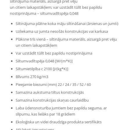
siltinājuma materiāls, aizsargā pret vēju
un citiem laikapstākļiem; var uzstādīt tūlīt bez papildu
nostiprinājuma – siltumvadītspēja 0,048
Siltinājuma plātne koka māju siltināšanai (ārsienas un jumti)
Uzliekama uz jumta nesošās konstrukcijas vai karkasa
Plāksne trīs vienā – siltinājuma materiāls, aizsargā pret vēju
un citiem laikapstākļiem
Var uzstādīt tūlīt bez papildu nostiprinājuma
Siltumvadītspēja 0,048 [W/(m*K)]
Siltumietilpība c 2100 [J/(kg*K)]
Blīvums 270 kg/m3
Pieejamie biezumi (mm) 22 / 24 / 35 / 52 / 60
Samazina aukstuma tiltus konstrukcijās
Samazina konstrukcijas skaņas caurlaidību
Laba ūdensnoturība jumtiem bez papildu seguma, ar
slīpumu, kas lielāks par 18 grādiem
Ekoloģiska un videi draudzīga produkta sertifikāts
Atkārtoti izmantojams