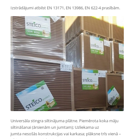
Izstrādājumi atbilst EN 13171, EN 13986, EN 622-4 prasībām.
Universāla stingra siltinājuma plātne. Piemērota koka māju
siltināšanai (ārsienām un jumtam); Uzliekama uz
jumta nesošās konstrukcijas vai karkasa; plāksne trīs vienā –